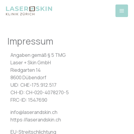
Zum
Inhalt
springen
Impressum
Angaben gemäß § 5 TMG
Laser + Skin GmbH
Riedgarten 14
8600 Dübendorf
UID: CHE-175.912.517
CH-ID: CH-020-4078270-5
FRC-ID: 1547690
info@laserandskin.ch
https://laserandskin.ch
EU-Streitschlichtung