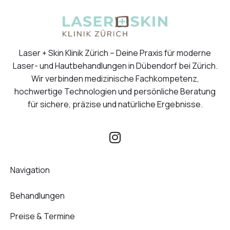
Laser + Skin Klinik Zürich – Deine Praxis für moderne
Laser- und Hautbehandlungen in Dübendorf bei Zürich.
Wir verbinden medizinische Fachkompetenz,
hochwertige Technologien und persönliche Beratung
für sichere, präzise und natürliche Ergebnisse.
I
n
s
Navigation
t
a
Behandlungen
g
r
Preise & Termine
a