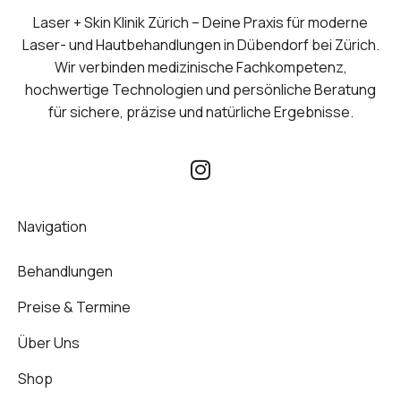
Laser + Skin Klinik Zürich – Deine Praxis für moderne
Laser- und Hautbehandlungen in Dübendorf bei Zürich.
Wir verbinden medizinische Fachkompetenz,
hochwertige Technologien und persönliche Beratung
für sichere, präzise und natürliche Ergebnisse.
I
n
s
Navigation
t
a
Behandlungen
g
r
Preise & Termine
a
m
Über Uns
Shop